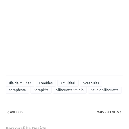
dia da mulher
Freebies
Kit Digital
Scrap Kits
scrapfesta
Scrapkits
Silhouette Studio
Studio Silhouette
ANTIGOS
MAIS RECENTES
Personalika Design