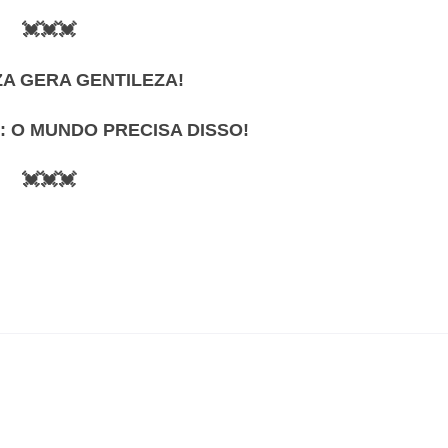
💓💓💓
ZA GERA GENTILEZA!
: O MUNDO PRECISA DISSO!
💓💓💓