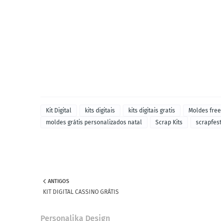
Kit Digital
kits digitais
kits digitais gratis
Moldes free
moldes grátis personalizados natal
Scrap Kits
scrapfes
ANTIGOS
KIT DIGITAL CASSINO GRÁTIS
Personalika Design