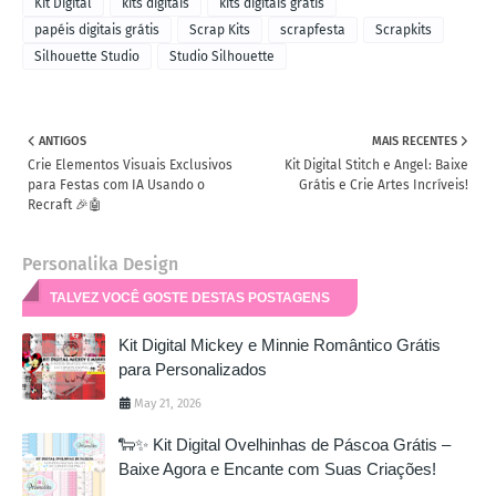
Kit Digital
kits digitais
kits digitais gratis
papéis digitais grátis
Scrap Kits
scrapfesta
Scrapkits
Silhouette Studio
Studio Silhouette
ANTIGOS
MAIS RECENTES
Crie Elementos Visuais Exclusivos
Kit Digital Stitch e Angel: Baixe
para Festas com IA Usando o
Grátis e Crie Artes Incríveis!
Recraft 🎉🤖
Personalika Design
TALVEZ VOCÊ GOSTE DESTAS POSTAGENS
Kit Digital Mickey e Minnie Romântico Grátis
para Personalizados
May 21, 2026
🐑✨ Kit Digital Ovelhinhas de Páscoa Grátis –
Baixe Agora e Encante com Suas Criações!