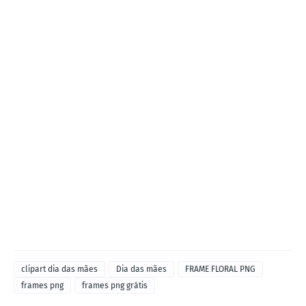
clipart dia das mães
Dia das mães
FRAME FLORAL PNG
frames png
frames png grátis