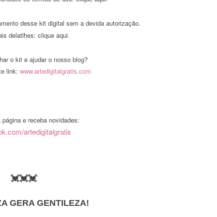
amento desse kit digital sem a devida autorização.
is delatlhes:
clique aqui
.
har o kit e ajudar o nosso blog?
e link:
www.artedigitalgratis.com
 página e receba novidades:
k.com/artedigitalgratis
💓💓💓
ZA GERA GENTILEZA!