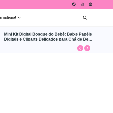
ernational
Mini Kit Digital Bosque do Bebê: Baixe Papéis
CLIPARTS DI
Digitais e Cliparts Delicados para Chá de Bebê
Baixe gr
e Maternidade
para cr
divertid