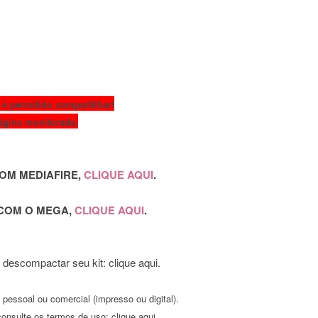
 é permitido compartilhar!
ágina monitorada.
OM MEDIAFIRE,
CLIQUE AQUI
.
 COM O MEGA,
CLIQUE AQUI
.
 descompactar seu kit:
clique aqui
.
pessoal ou comercial (impresso ou digital).
consulte os termos de uso:
clique aqui
.