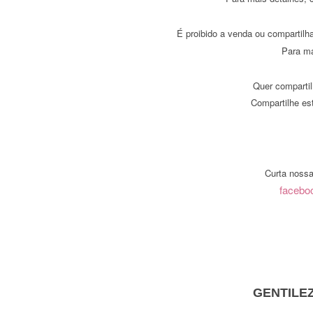
É proibido a venda ou compartilh
Para ma
Quer compartil
Compartilhe est
Curta nossa
faceboo
GENTILE