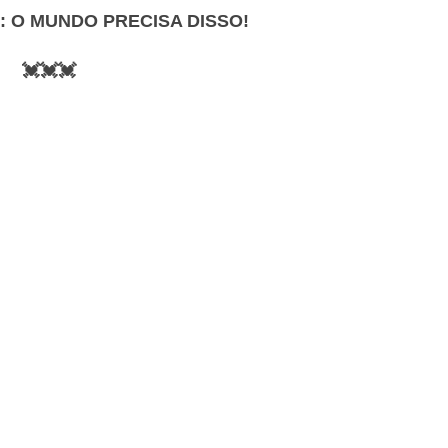
: O MUNDO PRECISA DISSO!
💓💓💓