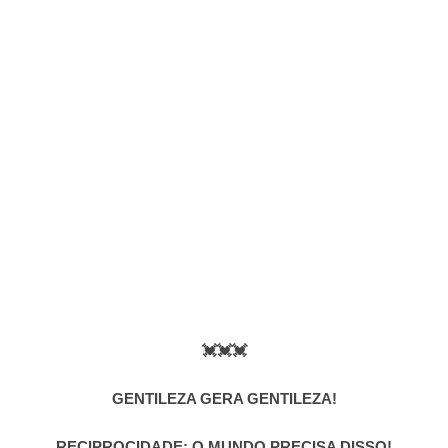
💓💓💓
GENTILEZA GERA GENTILEZA!
RECIPROCIDADE: O MUNDO PRECISA DISSO!